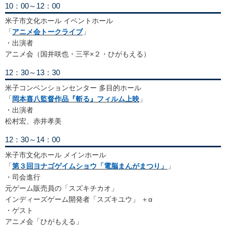
10：00～12：00
米子市文化ホール イベントホール
「
アニメ会トークライブ
」
・出演者
アニメ会（国井咲也・三平×２・ひがもえる）
12：30～13：30
米子コンベンションセンター 多目的ホール
「
岡本喜八監督作品『斬る』フィルム上映
」
・出演者
松村宏、赤井孝美
12：30～14：00
米子市文化ホール メインホール
「
第３回ヨナゴゲイムショウ「電脳まんがまつり」
」
・司会進行
元ゲーム販売員の「スズキチカオ」
インディーズゲーム開発者「スズキユウ」 ＋α
・ゲスト
アニメ会「ひがもえる」