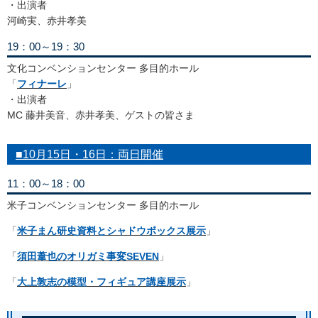
・出演者
河崎実、赤井孝美
19：00～19：30
文化コンベンションセンター 多目的ホール
「
フィナーレ
」
・出演者
MC 藤井美音、赤井孝美、ゲストの皆さま
■10月15日・16日：両日開催
11：00～18：00
米子コンベンションセンター 多目的ホール
「
米子まん研史資料とシャドウボックス展示
」
「
須田葦也のオリガミ事変SEVEN
」
「
大上敦志の模型・フィギュア講座展示
」