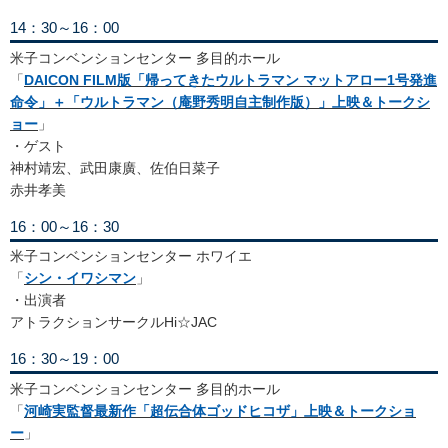
14：30～16：00
米子コンベンションセンター 多目的ホール
「
DAICON FILM版「帰ってきたウルトラマン マットアロー1号発進
命令」＋「ウルトラマン（庵野秀明自主制作版）」上映＆トークシ
ョー
」
・ゲスト
神村靖宏、武田康廣、佐伯日菜子
赤井孝美
16：00～16：30
米子コンベンションセンター ホワイエ
「
シン・イワシマン
」
・出演者
アトラクションサークルHi☆JAC
16：30～19：00
米子コンベンションセンター 多目的ホール
「
河崎実監督最新作「超伝合体ゴッドヒコザ」上映＆トークショ
ー
」