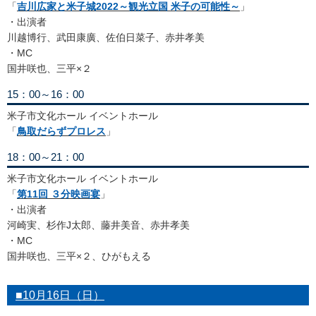
「
吉川広家と米子城2022～観光立国 米子の可能性～
」
・出演者
川越博行、武田康廣、佐伯日菜子、赤井孝美
・MC
国井咲也、三平×２
15：00～16：00
米子市文化ホール イベントホール
「
鳥取だらずプロレス
」
18：00～21：00
米子市文化ホール イベントホール
「
第11回 ３分映画宴
」
・出演者
河崎実、杉作J太郎、藤井美音、赤井孝美
・MC
国井咲也、三平×２、ひがもえる
■10月16日（日）