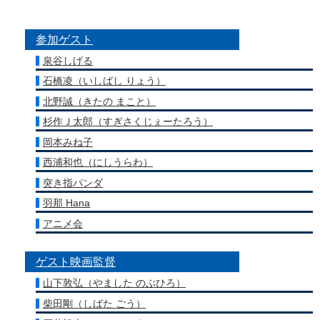
参加ゲスト
泉谷しげる
石橋凌（いしばし りょう）
北野誠（きたの まこと）
杉作Ｊ太郎（すぎさくじぇーたろう）
岡本みね子
西浦和也（にしうらわ）
突き指パンダ
羽那 Hana
アニメ会
ゲスト映画監督
山下敦弘（やました のぶひろ）
柴田剛（しばた ごう）