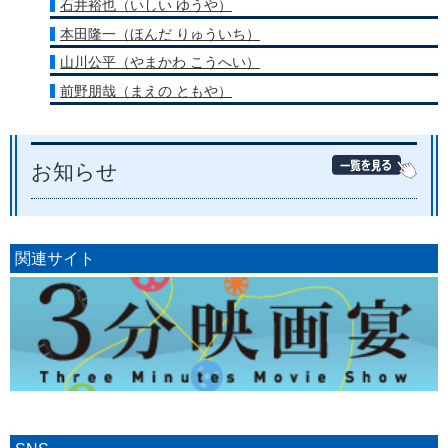
石井裕也（いしい ゆうや）
本田隆一（ほんだ りゅういち）
山川公平（やまかわ こうへい）
前野朋哉（まえの ともや）
お知らせ
関連サイト