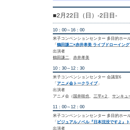
■2月22日（日）-2日目-
10：00～16：00
米子コンベンションセンター 多目的ホー
「
鶴田謙二×赤井孝美 ライブドローイング
出演者
鶴田謙二
、
赤井孝美
10：30～12：30
米子コンベンションセンター 会議室6
「
アニメ会トークライブ
」
出演者
アニメ会（
国井咲也
、
三平×２
、
サンキュ
11：00～12：00
米子コンベンションセンター 多目的ホー
「
ビジュアルノベル『日本沈没ですよ』ト
出演者