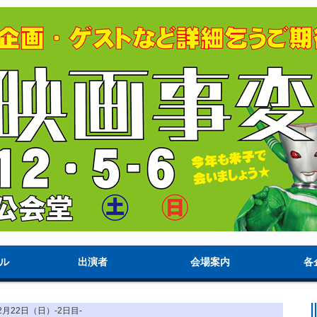
ル
出演者
会場案内
各
■2月22日（日）-2日目-