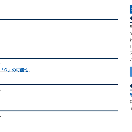
ル
る『Ｇ』の可能性
」
ル
ル