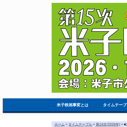
米子映画事変とは
タイムテーブ
ホーム
>
タイムテーブル
>
第14次(2026年)
> 