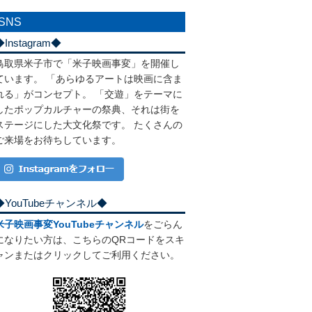
SNS
◆Instagram◆
鳥取県米子市で「米子映画事変」を開催し
ています。 「あらゆるアートは映画に含ま
れる」がコンセプト。 「交遊」をテーマに
したポップカルチャーの祭典、それは街を
ステージにした大文化祭です。 たくさんの
ご来場をお待ちしています。
◆YouTubeチャンネル◆
米子映画事変YouTubeチャンネル
をごらん
になりたい方は、こちらのQRコードをスキ
ャンまたはクリックしてご利用ください。