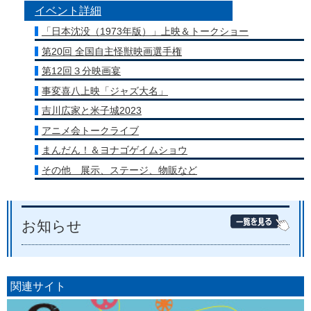
イベント詳細
「日本沈没（1973年版）」上映＆トークショー
第20回 全国自主怪獣映画選手権
第12回３分映画宴
事変喜八上映「ジャズ大名」
吉川広家と米子城2023
アニメ会トークライブ
まんだん！＆ヨナゴゲイムショウ
その他 展示、ステージ、物販など
お知らせ
関連サイト