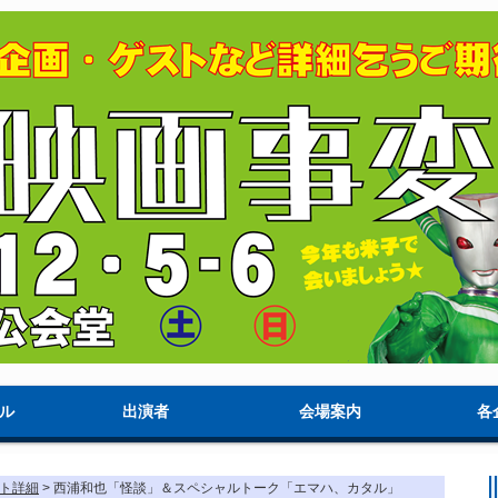
ル
出演者
会場案内
各
ト詳細
> 西浦和也「怪談」＆スペシャルトーク「エマハ、カタル」