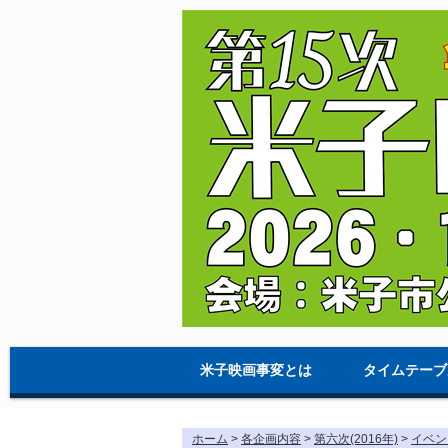
米子映画事変とは
タイムテーブ
ホーム
>
各企画内容
>
第六次(2016年)
>
イベン