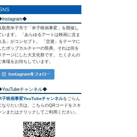
SNS
◆Instagram◆
鳥取県米子市で「米子映画事変」を開催し
ています。 「あらゆるアートは映画に含ま
れる」がコンセプト。 「交遊」をテーマに
したポップカルチャーの祭典、それは街を
ステージにした大文化祭です。 たくさんの
ご来場をお待ちしています。
◆YouTubeチャンネル◆
米子映画事変YouTubeチャンネル
をごらん
になりたい方は、こちらのQRコードをスキ
ャンまたはクリックしてご利用ください。