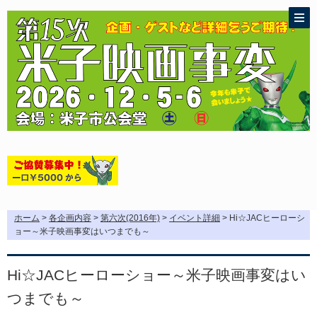
ホーム
>
各企画内容
>
第六次(2016年)
>
イベント詳細
> Hi☆JACヒーローシ
ョー～米子映画事変はいつまでも～
Hi☆JACヒーローショー～米子映画事変はい
つまでも～