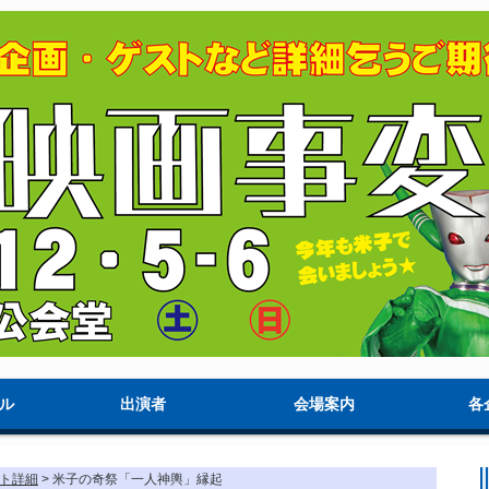
ル
出演者
会場案内
各
ト詳細
> 米子の奇祭「一人神輿」縁起