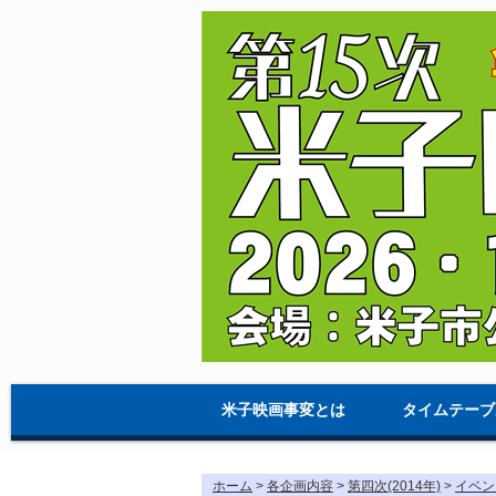
米子映画事変とは
タイムテーブ
ホーム
>
各企画内容
>
第四次(2014年)
>
イベン