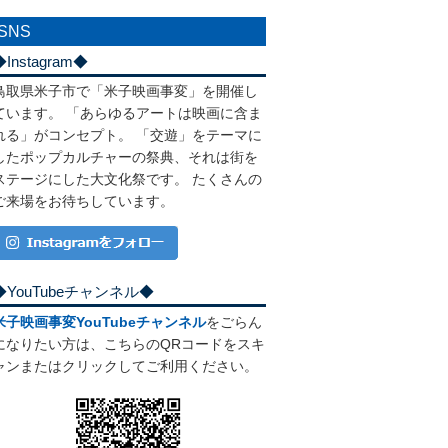
SNS
◆Instagram◆
鳥取県米子市で「米子映画事変」を開催し
ています。 「あらゆるアートは映画に含ま
れる」がコンセプト。 「交遊」をテーマに
したポップカルチャーの祭典、それは街を
ステージにした大文化祭です。 たくさんの
ご来場をお待ちしています。
◆YouTubeチャンネル◆
米子映画事変YouTubeチャンネル
をごらん
になりたい方は、こちらのQRコードをスキ
ャンまたはクリックしてご利用ください。