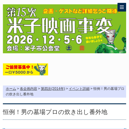
ホーム
>
各企画内容
>
第四次(2014年)
>
イベント詳細
> 恒例！男の墓場プロ
の炊き出し番外地
恒例！男の墓場プロの炊き出し番外地