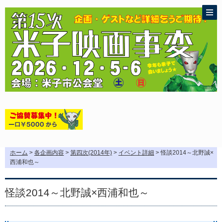
ホーム
>
各企画内容
>
第四次(2014年)
>
イベント詳細
> 怪談2014～北野誠×
西浦和也～
怪談2014～北野誠×西浦和也～