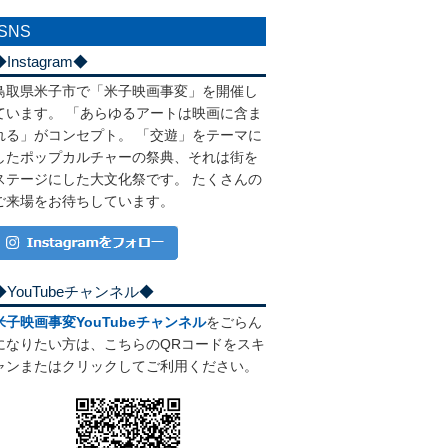
SNS
◆Instagram◆
鳥取県米子市で「米子映画事変」を開催し
ています。 「あらゆるアートは映画に含ま
れる」がコンセプト。 「交遊」をテーマに
したポップカルチャーの祭典、それは街を
ステージにした大文化祭です。 たくさんの
ご来場をお待ちしています。
◆YouTubeチャンネル◆
米子映画事変YouTubeチャンネル
をごらん
になりたい方は、こちらのQRコードをスキ
ャンまたはクリックしてご利用ください。