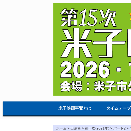
米子映画事変とは
タイムテーブ
ホーム
>
出演者
>
第十次(2021年)
>
パート2
>