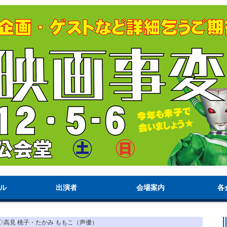
ル
出演者
会場案内
各
 ◇高見 桃子・たかみ ももこ（声優）