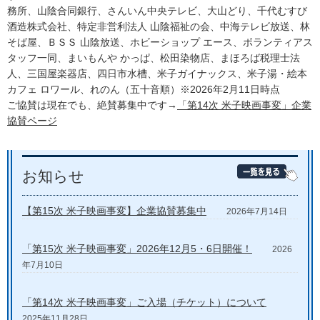
務所、山陰合同銀行、さんいん中央テレビ、大山どり、千代むすび
酒造株式会社、特定非営利法人 山陰福祉の会、中海テレビ放送、林
そば屋、ＢＳＳ 山陰放送、ホビーショップ エース、ボランティアス
タッフ一同、まいもんや かっぱ、松田染物店、まほろば税理士法
人、三国屋楽器店、四日市水槽、米子ガイナックス、米子湯・絵本
カフェ ロワール、れのん（五十音順）※2026年2月11日時点
ご協賛は現在でも、絶賛募集中です→
「第14次 米子映画事変」企業
協賛ページ
お知らせ
【第15次 米子映画事変】企業協賛募集中
2026年7月14日
「第15次 米子映画事変」2026年12月5・6日開催！
2026
年7月10日
「第14次 米子映画事変」ご入場（チケット）について
2025年11月28日