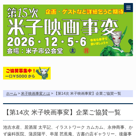
ホーム
>
米子映画事変とは
> 【第14次 米子映画事変】企業ご協賛一覧
【第14次 米子映画事変】企業ご協賛一覧
池吉水産、居酒屋 太平記、イラストワーク カムカム、永伸商事、か
ず歯科医院、蒲原陽平、串屋 芭蕉庵、古書の店ギャラリー、後藤事